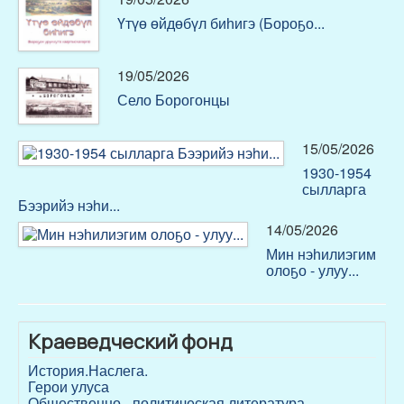
Үтүө өйдөбүл биһигэ (Бороҕо...
19/05/2026
Село Борогонцы
15/05/2026
1930-1954
сылларга
Бээрийэ нэhи...
14/05/2026
Мин нэһилиэгим
олоҕо - улуу...
Краеведческий фонд
История.Наслега.
Герои улуса
Общественно - политическая литература