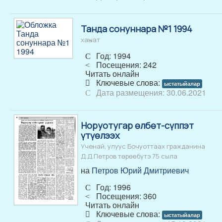
Танда сонуннара №1 1994
хаһыат
Год: 1994
Посещения: 242
Читать онлайн
Ключевые слова:
ыстатыйалар
Дата размещения: 30.06.2021
Норуотугар өлбөт-сүппэт
үтүөлээх
Ученай, улуус Бочуоттаах гражданина
Д.Д.Петров төрөөбүтэ 75 сыла
на
Петров Юрий Дмитриевич
Год: 1996
Посещения: 360
Читать онлайн
Ключевые слова:
ыстатыйалар