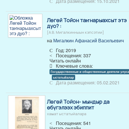
Дата размещения: 15.10.2021
Лөгөй Тойон таҥнарыахсыт этэ
дуо? :
[А.В. Мигалкинныын кэпсэтии]
на
Мигалкин Афанасий Васильевич
Год: 2019
Посещения: 337
Читать онлайн
Ключевые слова:
Государственные и общественные деятели улус
ыстатыйалар
Дата размещения: 05.02.2021
Лөгөй Тойон- мындыр да
өбүгэлээх эбиппит
хаһыат ыстатыйалара
Посещения: 541
Читать онлайн