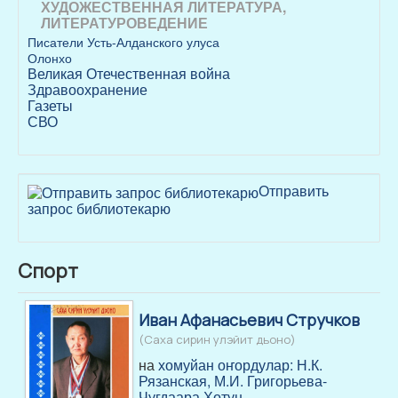
ХУДОЖЕСТВЕННАЯ ЛИТЕРАТУРА,
ЛИТЕРАТУРОВЕДЕНИЕ
Писатели Усть-Алданского улуса
Олонхо
Великая Отечественная война
Здравоохранение
Газеты
СВО
Отправить
запрос библиотекарю
Спорт
Иван Афанасьевич Стручков
(Саха сирин улэйит дьоно)
на
хомуйан оҥордулар: Н.К.
Рязанская, М.И. Григорьева-
Чугдаара Хотун