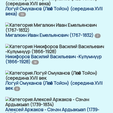
Логуй Омуканов (Лөгөй Тойон) (середина XVII
века)
19
Мигалкин Иван Емельянович (1767-1832)
7
Никифоров Василий Васильевич -Күлүмнүүр
(1866-1928)
18
Логуй Омуканов (Лөгөй Тойон) (середина XVII
век
0
Алексей Аржаков - Сэһэн Ардьакыап (1739-