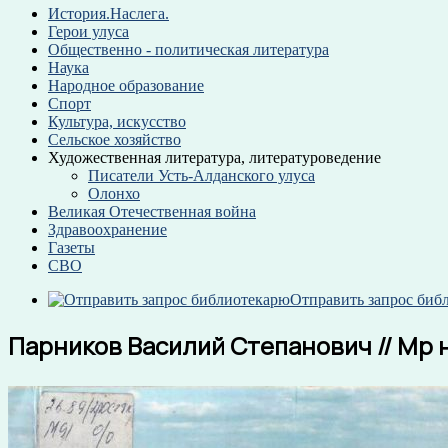
История.Наслега.
Герои улуса
Общественно - политическая литература
Наука
Народное образование
Спорт
Культура, искусство
Сельское хозяйство
Художественная литература, литературоведение
Писатели Усть-Алданского улуса
Олонхо
Великая Отечественная война
Здравоохранение
Газеты
СВО
Отправить запрос биб
Парников Василий Степанович // Мүрү