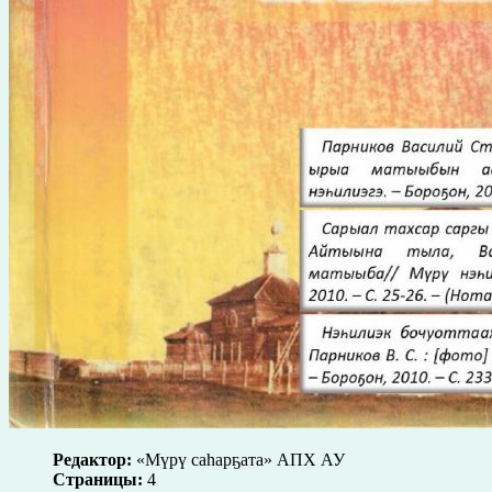
Редактор:
«Мүрү саһарҕата» АПХ АУ
Страницы:
4