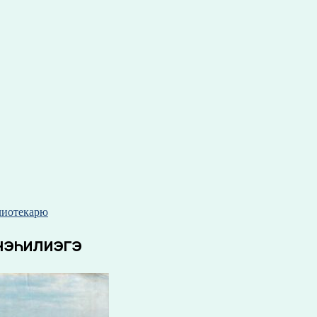
лиотекарю
 нэһилиэгэ