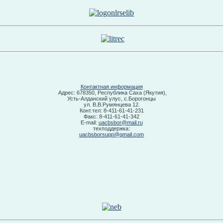
Контактная информация
Адрес: 678350, Республика Саха (Якутия),
Усть-Алданский улус, с.Борогонцы
ул. В.В.Румянцева 12.
Конт.тел: 8-411-61-41-231
Факс: 8-411-61-41-342
E-mail:
uacbsbor@mail.ru
техподдержка:
uacbsborsupp@gmail.com