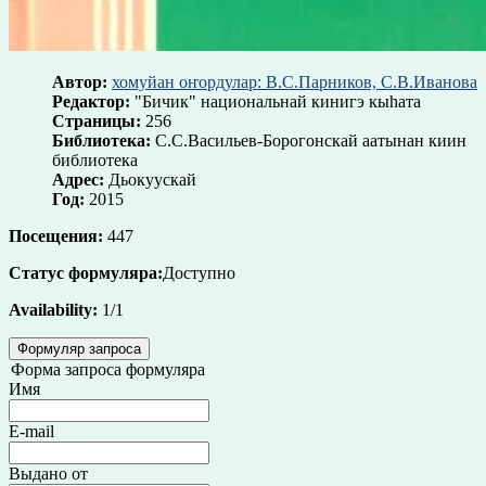
Автор:
хомуйан оҥордулар: В.С.Парников, С.В.Иванова
Редактор:
"Бичик" национальнай кинигэ кыһата
Страницы:
256
Библиотека:
С.С.Васильев-Борогонскай аатынан киин
библиотека
Адрес:
Дьокуускай
Год:
2015
Посещения:
447
Статус формуляра:
Доступно
Availability:
1/1
Формуляр запроса
Форма запроса формуляра
Имя
E-mail
Выдано от