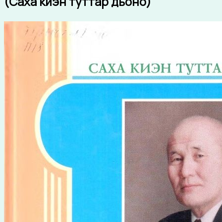
(Саха киэн туттар дьоно)