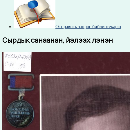
Отправить запрос библиотекарю
Сырдык санаанан, үйэлээх үлэнэн