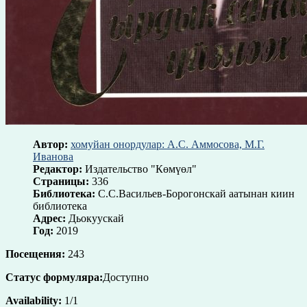
Автор:
хомуйан онордулар: А.С. Аммосова, М.Г.
Иванова
Редактор:
Издательство "Көмүөл"
Страницы:
336
Библиотека:
С.С.Васильев-Борогонскай аатынан киин
библиотека
Адрес:
Дьокуускай
Год:
2019
Посещения:
243
Статус формуляра:
Доступно
Availability:
1/1