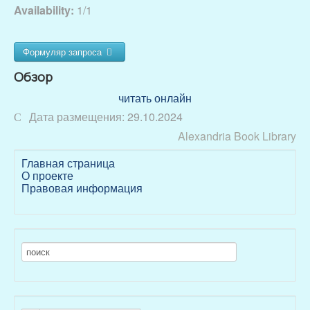
Availability:
1/1
Формуляр запроса
Форма запроса формуляра
Обзор
читать онлайн
Имя
Дата размещения:
29.10.2024
Alexandria Book Library
E-mail
Главная страница
О проекте
Правовая информация
Выдано от
Выдано до
Защитный код