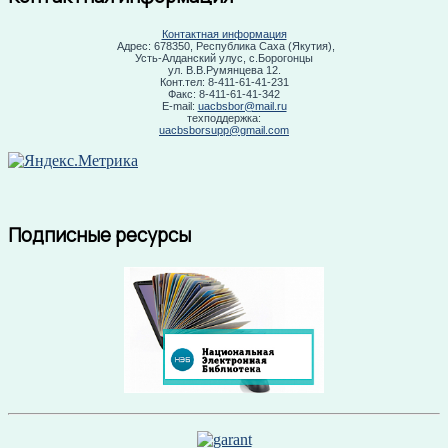
Контактная информация
Адрес: 678350, Республика Саха (Якутия),
Усть-Алданский улус, с.Борогонцы
ул. В.В.Румянцева 12.
Конт.тел: 8-411-61-41-231
Факс: 8-411-61-41-342
E-mail:
uacbsbor@mail.ru
техподдержка:
uacbsborsupp@gmail.com
Подписные ресурсы