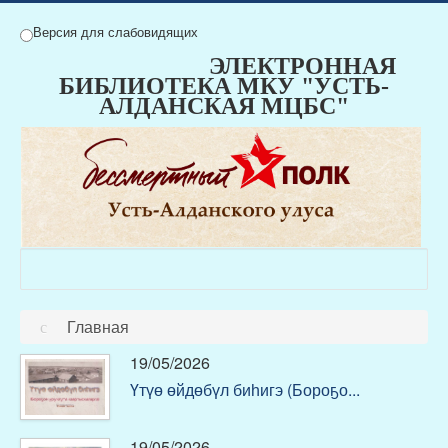
Версия для слабовидящих
ЭЛЕКТРОННАЯ
БИБЛИОТЕКА МКУ "УСТЬ-
АЛДАНСКАЯ МЦБС"
Главная
19/05/2026
Үтүө өйдөбүл биһигэ (Бороҕо...
19/05/2026