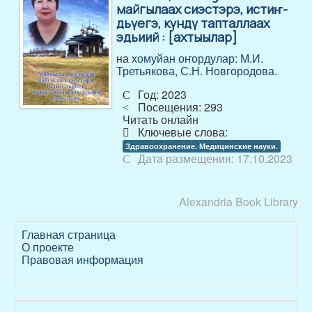
майгылаах сиэстэрэ, истиҥ-
дьүегэ, күндү тапталлаах
эдьиий : [ахтыылар]
на
хомуйан оҥордулар: М.И.
Третьякова, С.Н. Новгородова.
Год: 2023
Посещения: 293
Читать онлайн
Ключевые слова:
Здравоохранение. Медицинские науки.
Дата размещения: 17.10.2023
Alexandria Book Library
Главная страница
О проекте
Правовая информация