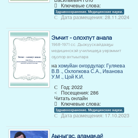
Ключевые слова:
Здравоохранение. Медицинские науки.
Дата размещения: 28.11.2024
Эмчит - олохпут анала
1968-1971 сс. Дьокуускайдааҕы
медицинскэй училищеҕа уерэммит
оҕолор ахтыылара
на
хомуйан оҥордулар: Гуляева
В.В ., Охлопкова С.А., Иванова
У.М ., Цой К.И.
Год: 2022
Посещения: 286
Читать онлайн
Ключевые слова:
Здравоохранение. Медицинские науки.
Дата размещения: 17.10.2023
Аһыныгас, аламаҕай