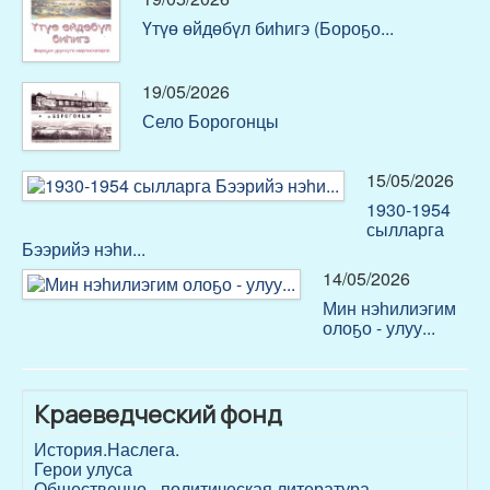
Үтүө өйдөбүл биһигэ (Бороҕо...
19/05/2026
Село Борогонцы
15/05/2026
1930-1954
сылларга
Бээрийэ нэhи...
14/05/2026
Мин нэһилиэгим
олоҕо - улуу...
Краеведческий фонд
История.Наслега.
Герои улуса
Общественно - политическая литература